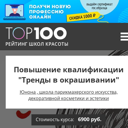
T
n
РЕЙТИНГ ШКОЛ КРАСОТЫ
Повышение квалификации
"Тренды в окрашивании"
Юнона , школа парикмахерского искусства,
декоративной косметики и эстетики
6900 руб.
Стоимость курса: